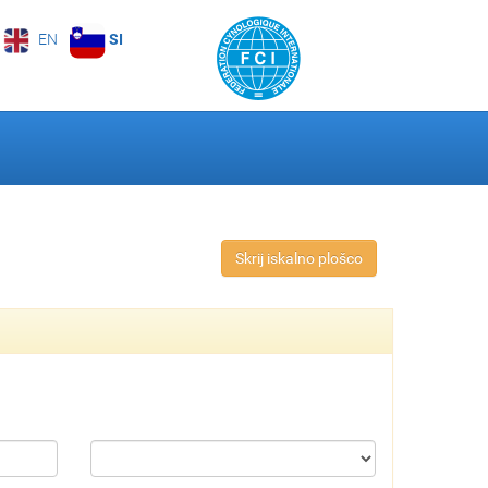
EN
SI
Skrij iskalno plošco